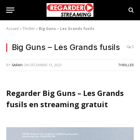
Accueil
»
Thriller
»
Big Guns – Les Grands fusils
Big Guns – Les Grands fusils
0
BY
SARAH
ON
DÉCEMBRE 13, 2023
THRILLER
Regarder Big Guns – Les Grands
fusils en streaming gratuit