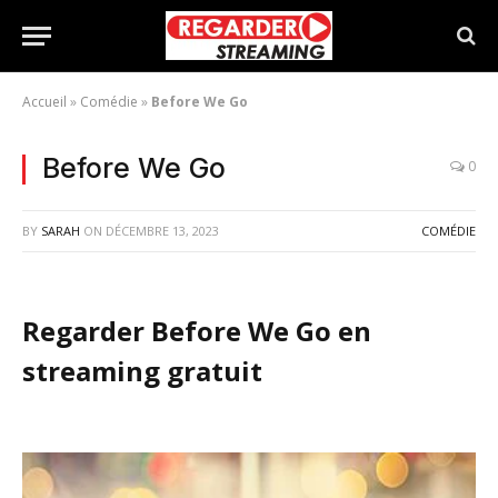
Accueil
»
Comédie
»
Before We Go
Before We Go
0
BY
SARAH
ON
DÉCEMBRE 13, 2023
COMÉDIE
Regarder Before We Go en
streaming gratuit