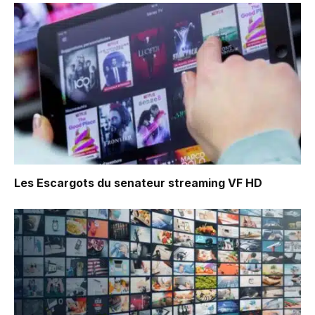
Les Escargots du senateur
streaming VF HD