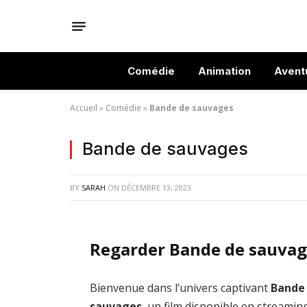
Comédie
Animation
Avent
Accueil
»
Comédie
»
Bande de sauvages
Bande de sauvages
BY
SARAH
ON
DÉCEMBRE 13, 2023
Regarder Bande de sauvag
Bienvenue dans l’univers captivant
Bande
sauvages
, un film disponible en streamin