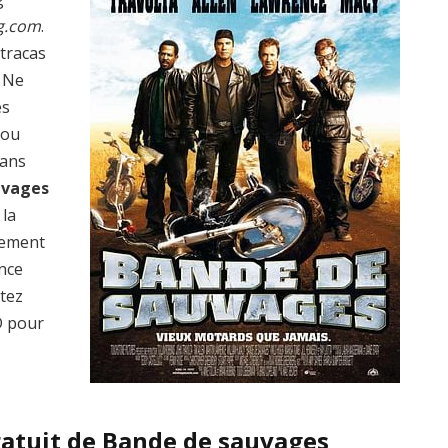
g.com
.
 tracas
? Ne
es
 ou
dans
uvages
 la
lement
ence
ptez
 pour
ratuit de Bande de sauvages