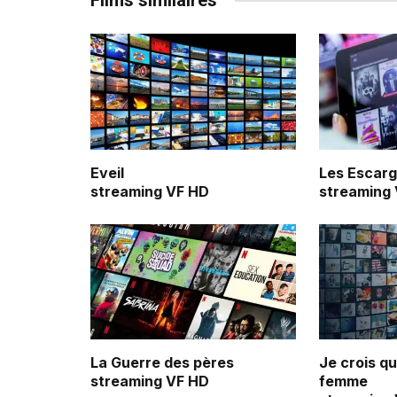
Films similaires
Eveil
Les Escarg
streaming VF HD
streaming
La Guerre des pères
Je crois q
streaming VF HD
femme