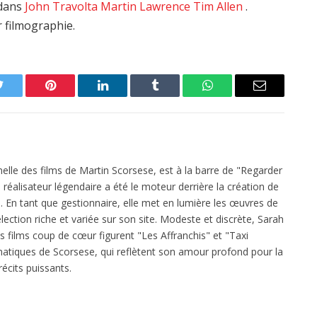
edans
John Travolta
Martin Lawrence
Tim Allen
.
r filmographie.
Twitter
Pinterest
LinkedIn
Tumblr
WhatsApp
Email
elle des films de Martin Scorsese, est à la barre de "Regarder
réalisateur légendaire a été le moteur derrière la création de
 En tant que gestionnaire, elle met en lumière les œuvres de
ection riche et variée sur son site. Modeste et discrète, Sarah
es films coup de cœur figurent "Les Affranchis" et "Taxi
atiques de Scorsese, qui reflètent son amour profond pour la
écits puissants.