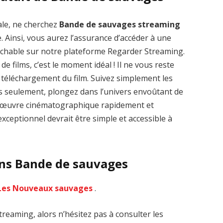
ale, ne cherchez
Bande de sauvages streaming
. Ainsi, vous aurez l’assurance d’accéder à une
rochable sur notre plateforme Regarder Streaming.
de films, c’est le moment idéal ! Il ne vous reste
Zenon: Girl of
La Légende des
le téléchargement du film. Suivez simplement les
the 21st Century
1000 dragons
streaming VF HD
streaming VF HD
es seulement, plongez dans l’univers envoûtant de
-d’œuvre cinématographique rapidement et
xceptionnel devrait être simple et accessible à
ans Bande de sauvages
Les Nouveaux sauvages
.
reaming, alors n’hésitez pas à consulter les