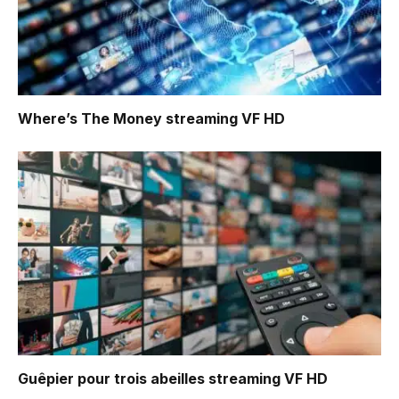
Where’s The Money
streaming VF HD
Guêpier pour trois abeilles
streaming VF HD