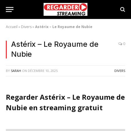
Accueil
»
Divers
»
Astérix – Le Royaume de Nubie
Astérix – Le Royaume de
0
Nubie
BY
SARAH
ON
DÉCEMBRE 10, 2025
DIVERS
Regarder Astérix – Le Royaume de
Nubie en streaming gratuit