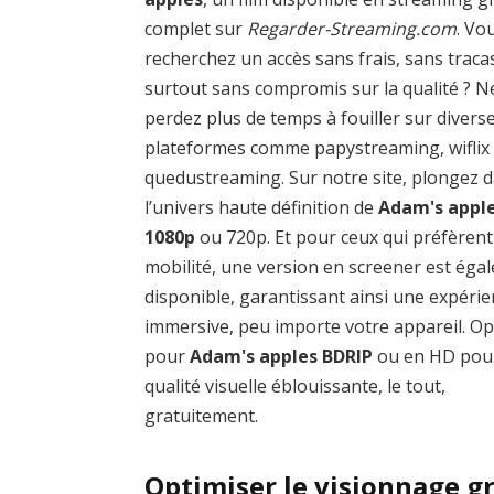
complet sur
Regarder-Streaming.com
. Vo
recherchez un accès sans frais, sans traca
surtout sans compromis sur la qualité ? N
perdez plus de temps à fouiller sur divers
plateformes comme papystreaming, wiflix
quedustreaming. Sur notre site, plongez 
l’univers haute définition de
Adam's appl
1080p
ou 720p. Et pour ceux qui préfèrent
mobilité, une version en screener est éga
disponible, garantissant ainsi une expéri
immersive, peu importe votre appareil. O
pour
Adam's apples BDRIP
ou en HD pou
qualité visuelle éblouissante, le tout,
gratuitement.
Optimiser le visionnage g