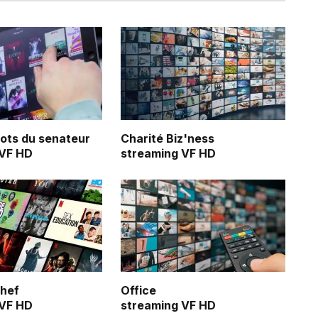
ots du senateur
Charité Biz'ness
 VF HD
streaming VF HD
Chef
Office
 VF HD
streaming VF HD