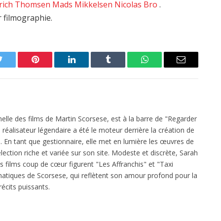
rich Thomsen
Mads Mikkelsen
Nicolas Bro
.
r filmographie.
Twitter
Pinterest
LinkedIn
Tumblr
WhatsApp
Email
elle des films de Martin Scorsese, est à la barre de "Regarder
réalisateur légendaire a été le moteur derrière la création de
 En tant que gestionnaire, elle met en lumière les œuvres de
ection riche et variée sur son site. Modeste et discrète, Sarah
es films coup de cœur figurent "Les Affranchis" et "Taxi
atiques de Scorsese, qui reflètent son amour profond pour la
écits puissants.