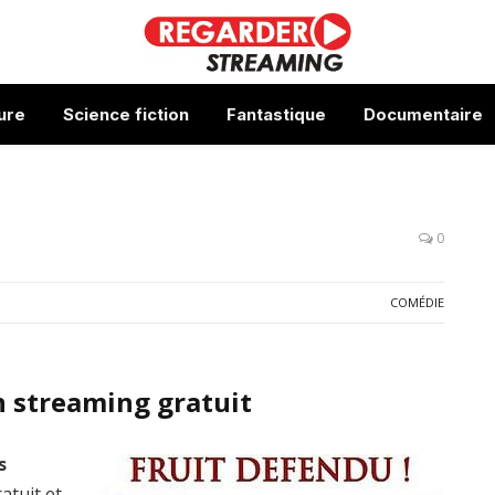
ure
Science fiction
Fantastique
Documentaire
0
COMÉDIE
n streaming gratuit
s
atuit et