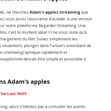
ale, ne cherchez
Adam's apples streaming
que
nsi, vous aurez l’assurance d’accéder à une version
 sur notre plateforme Regarder Streaming. Une
lms, c’est le moment idéal ! Il ne vous reste qu’à
Zenon: Girl of
La Légende des
léchargement du film. Suivez simplement les
the 21st Century
1000 dragons
streaming VF HD
streaming VF HD
es seulement, plongez dans l’univers envoûtant de
uvre cinématographique rapidement et
xceptionnel devrait être simple et accessible à
ans Adam's apples
The Last Shift
.
ng, alors n’hésitez pas à consulter les autres