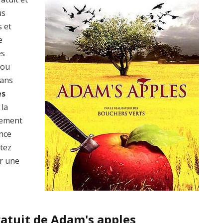
us
s et
e
es
 ou
dans
es
 la
lement
ence
ptez
r une
ratuit de Adam's apples