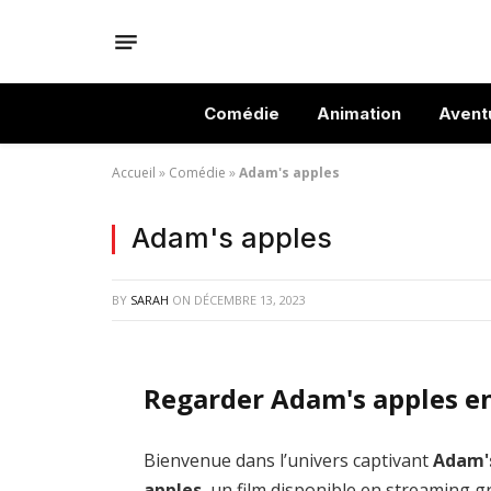
Comédie
Animation
Avent
Accueil
»
Comédie
»
Adam's apples
Adam's apples
BY
SARAH
ON
DÉCEMBRE 13, 2023
Regarder Adam's apples e
Bienvenue dans l’univers captivant
Adam'
apples
, un film disponible en streaming gr