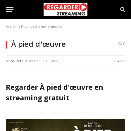
Accueil
»
Divers
»
À pied d'œuvre
À pied d'œuvre
0
BY
SARAH
ON
DÉCEMBRE 31, 2025
DIVERS
Regarder À pied d'œuvre en
streaming gratuit