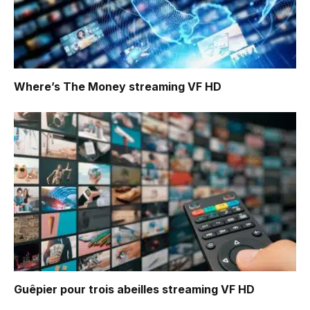
Where’s The Money
streaming VF HD
Guêpier pour trois abeilles
streaming VF HD