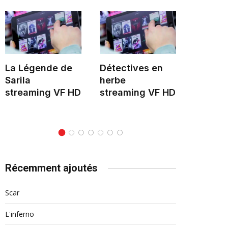
La Légende de
Détectives en
Hélène 
Sarila
herbe
stream
streaming VF HD
streaming VF HD
Récemment ajoutés
Scar
L'inferno