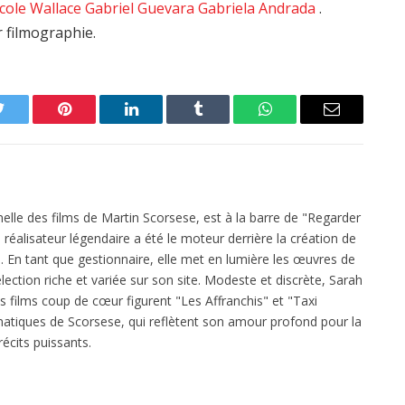
cole Wallace
Gabriel Guevara
Gabriela Andrada
.
r filmographie.
Twitter
Pinterest
LinkedIn
Tumblr
WhatsApp
Email
elle des films de Martin Scorsese, est à la barre de "Regarder
réalisateur légendaire a été le moteur derrière la création de
 En tant que gestionnaire, elle met en lumière les œuvres de
ection riche et variée sur son site. Modeste et discrète, Sarah
es films coup de cœur figurent "Les Affranchis" et "Taxi
atiques de Scorsese, qui reflètent son amour profond pour la
écits puissants.