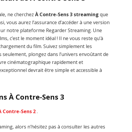
ale, ne cherchez
À Contre-Sens 3 streaming
que
nsi, vous aurez l’assurance d’accéder à une version
 sur notre plateforme Regarder Streaming. Une
lms, c’est le moment idéal ! Il ne vous reste qu’à
Zenon: Girl of
La Légende des
léchargement du film. Suivez simplement les
the 21st Century
1000 dragons
streaming VF HD
streaming VF HD
es seulement, plongez dans l’univers envoûtant de
œuvre cinématographique rapidement et
xceptionnel devrait être simple et accessible à
ns À Contre-Sens 3
À Contre-Sens 2
.
ming, alors n’hésitez pas à consulter les autres