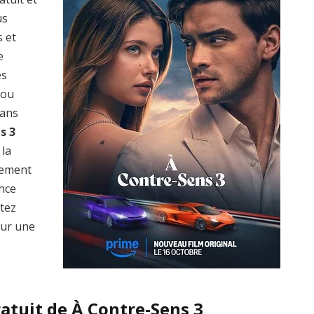
us
s et
e
es
 ou
dans
s 3
 la
lement
ence
ptez
ur une
atuit de À Contre-Sens 3