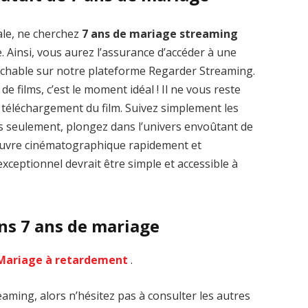
ale, ne cherchez
7 ans de mariage streaming
. Ainsi, vous aurez l’assurance d’accéder à une
rochable sur notre plateforme Regarder Streaming.
de films, c’est le moment idéal ! Il ne vous reste
Zenon: Girl of
La Légende des
le téléchargement du film. Suivez simplement les
the 21st Century
1000 dragons
streaming VF HD
streaming VF HD
es seulement, plongez dans l’univers envoûtant de
’œuvre cinématographique rapidement et
xceptionnel devrait être simple et accessible à
ans 7 ans de mariage
Mariage à retardement
.
aming, alors n’hésitez pas à consulter les autres