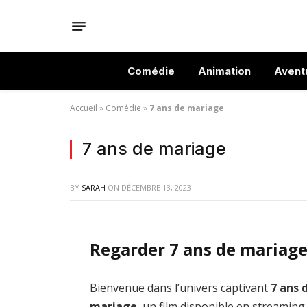
Comédie
Animation
Avent
Accueil
»
Comédie
»
7 ans de mariage
7 ans de mariage
BY
SARAH
ON
DÉCEMBRE 13, 2023
Regarder 7 ans de mariage
Bienvenue dans l’univers captivant
7 ans 
mariage
, un film disponible en streaming