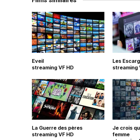
Films similaires
Eveil
Les Escarg
streaming VF HD
streaming
La Guerre des pères
Je crois q
streaming VF HD
femme