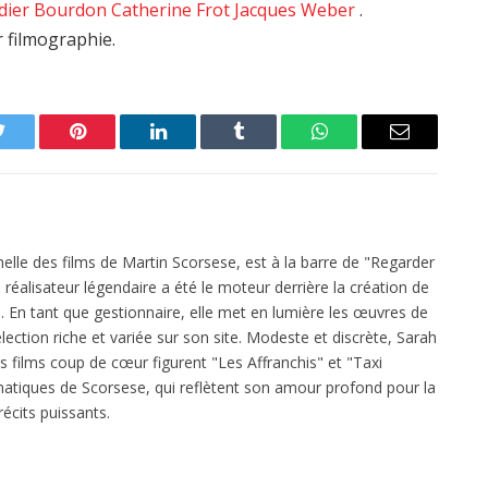
dier Bourdon
Catherine Frot
Jacques Weber
.
r filmographie.
Twitter
Pinterest
LinkedIn
Tumblr
WhatsApp
Email
elle des films de Martin Scorsese, est à la barre de "Regarder
réalisateur légendaire a été le moteur derrière la création de
 En tant que gestionnaire, elle met en lumière les œuvres de
ection riche et variée sur son site. Modeste et discrète, Sarah
es films coup de cœur figurent "Les Affranchis" et "Taxi
atiques de Scorsese, qui reflètent son amour profond pour la
écits puissants.