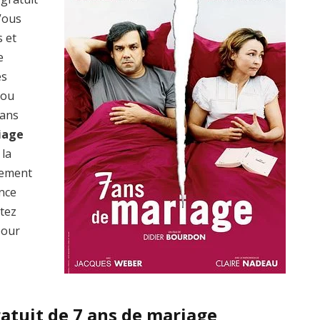
 Vous
s et
e
es
 ou
dans
iage
 la
lement
ence
ptez
pour
ratuit de 7 ans de mariage